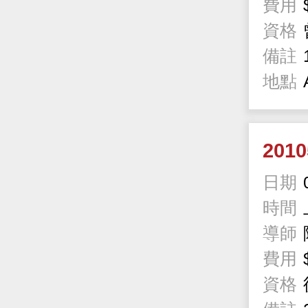
費用
資格
備註
地點
201
日期
時間
導師
費用
資格