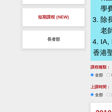
學
短期課程 (NEW)
除
老
長者部
IA
香港
課程種類：
全部
上課時間：
全部