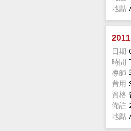
地點
201
日期
時間
導師
費用
資格
備註
地點