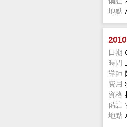
備註
地點
201
日期
時間
導師
費用
資格
備註
地點