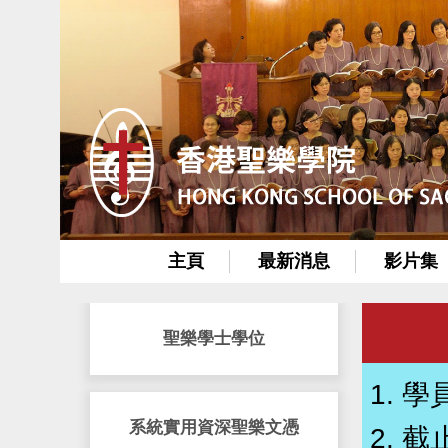
主頁
最新消息
影片集
聖樂學士學位
學
系統實用資深聖樂文憑
截