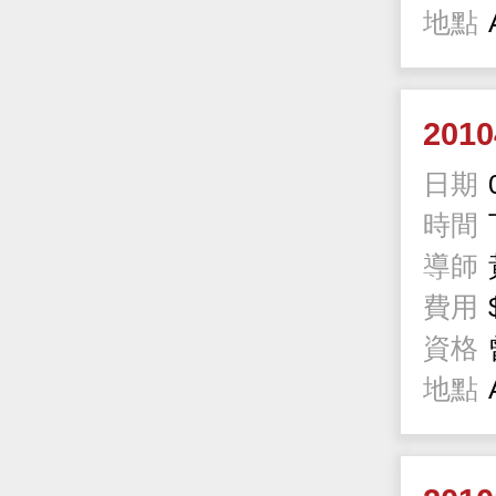
地點
201
日期
時間
導師
費用
資格
地點