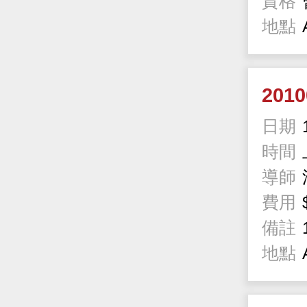
資格
地點
201
日期
時間
導師
費用
備註
地點