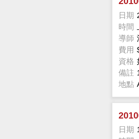
201
日期
時間
導師
費用
資格
備註
地點
201
日期