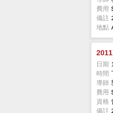
費用
備註
地點
201
日期
時間
導師
費用
資格
備註