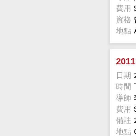
費用
資格
地點
201
日期
時間
導師
費用
備註
地點