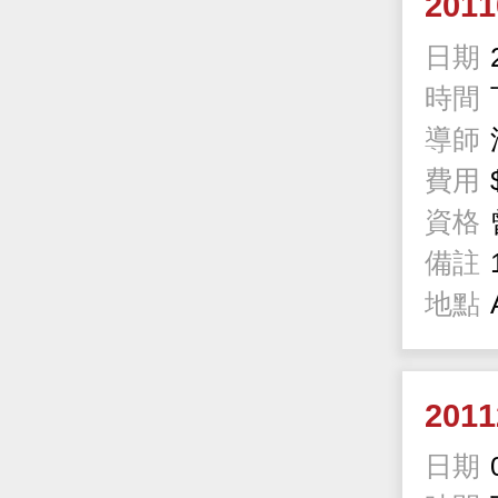
201
日期
時間
導師
費用
資格
備註
地點
201
日期