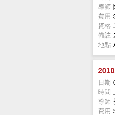
導師
費用
資格
備註
地點
201
日期
時間
導師
費用