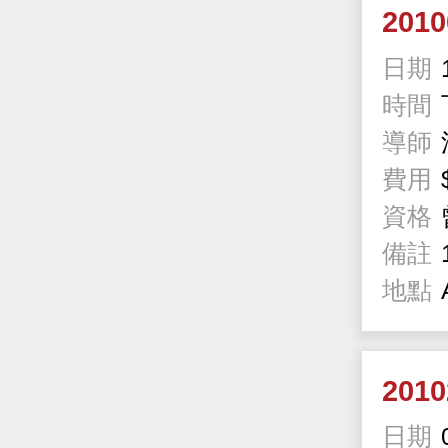
201
日期
時間
導師
費用
資格
備註
地點
201
日期