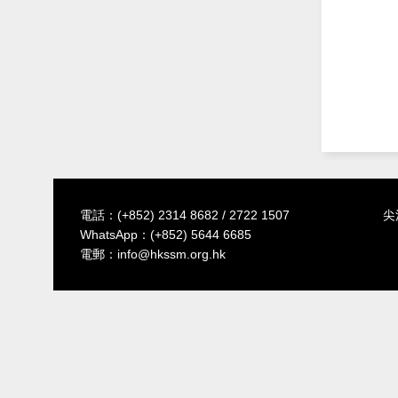
電話：
(+852) 2314 8682
/
2722 1507
尖
WhatsApp：
(+852) 5644 6685
電郵：
info@hkssm.org.hk