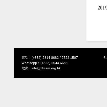
電話：
(+852) 2314 8682
/
2722 1507
尖
WhatsApp：
(+852) 5644 6685
電郵：
info@hkssm.org.hk