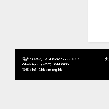
電話：
(+852) 2314 8682
/
2722 1507
尖
WhatsApp：
(+852) 5644 6685
電郵：
info@hkssm.org.hk